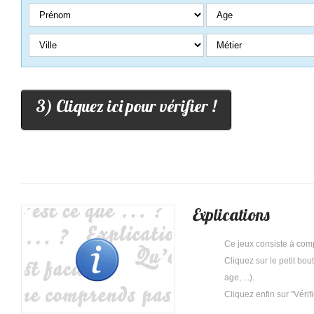
3) Cliquez ici pour vérifier !
Explications
Ce jeux consiste à com
Cliquez sur le petit bo
age, ...).
Cliquez enfin sur "Vérif