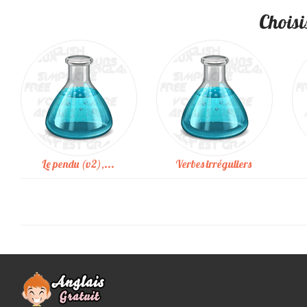
Choisi
Le pendu (v2),...
Verbes irréguliers